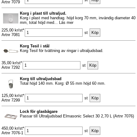
Artnr 7079
Korg i plast till ultraljud.
Korg i plast med handtag. höjd korg 70 mm, invändig diameter 40
mm, total höjd med... Läs mer
225,00 kr/st*
st
Artnr 7081
Korg Tesil i stål
Korg Tesil för tvättning av ringar i ultraljudsbad.
35,00 kr/st*
st
Artnr 7292
Korg till ultraljudsbad
Total höjd 140 mm. Korg: Ø 55 mm höjd 60 mm.
125,00 kr/st*
st
Artnr 7299
Lock för glasbägare
Passar till Ultraljudsbad Elmasonic Select 30 2,70 L (Artnr 7076)
450,00 kr/st*
st
Artnr 7076-1