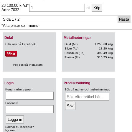
23 100,00 kr/st*
st
Artnr 7032
Sida 1 / 2
Nästa
*Alla priser ex. moms
Dela!
Metallnoteringar
Gilla oss på Facebook!
Guld (Au)
1 253,68 kr/g
Silver (Ag)
18,20 kr/g
Palladium (Pd)
392,49 kr/g
Platina (Pt)
510,75 kr/g
Följ oss på Instagram!
Login
Produktsökning
Kundnr eller e-post
Sök på namn- och artikelnummer.
Lösenord
Saknar du lösenord?
Ny kund