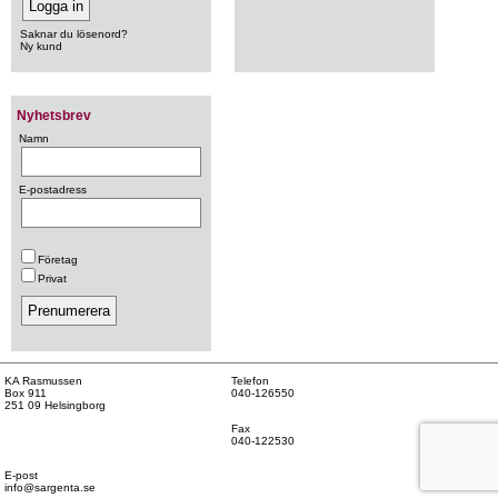
Saknar du lösenord?
Ny kund
Nyhetsbrev
Namn
E-postadress
Företag
Privat
KA Rasmussen
Telefon
Box 911
040-126550
251 09 Helsingborg
Fax
040-122530
E-post
info@sargenta.se