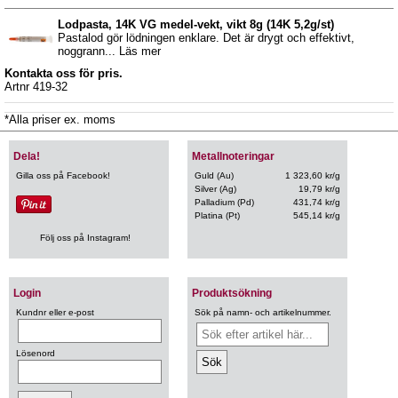
Lodpasta, 14K VG medel-vekt, vikt 8g (14K 5,2g/st)
Pastalod gör lödningen enklare. Det är drygt och effektivt,
noggrann... Läs mer
Kontakta oss för pris.
Artnr 419-32
*Alla priser ex. moms
Dela!
Metallnoteringar
Gilla oss på Facebook!
Guld (Au)
1 323,60 kr/g
Silver (Ag)
19,79 kr/g
Palladium (Pd)
431,74 kr/g
Platina (Pt)
545,14 kr/g
Följ oss på Instagram!
Login
Produktsökning
Kundnr eller e-post
Sök på namn- och artikelnummer.
Lösenord