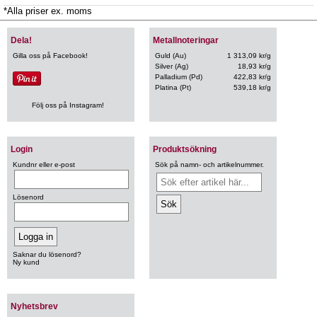
*Alla priser ex. moms
Dela!
Metallnoteringar
Gilla oss på Facebook!
Guld (Au)
1 313,09 kr/g
Silver (Ag)
18,93 kr/g
Palladium (Pd)
422,83 kr/g
Platina (Pt)
539,18 kr/g
Följ oss på Instagram!
Login
Produktsökning
Kundnr eller e-post
Sök på namn- och artikelnummer.
Lösenord
Saknar du lösenord?
Ny kund
Nyhetsbrev