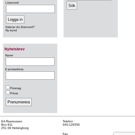
Lösenord
Saknar du lösenord?
Ny kund
Nyhetsbrev
Namn
E-postadress
Företag
Privat
KA Rasmussen
Telefon
Box 911
040-126550
251 09 Helsingborg
Fax