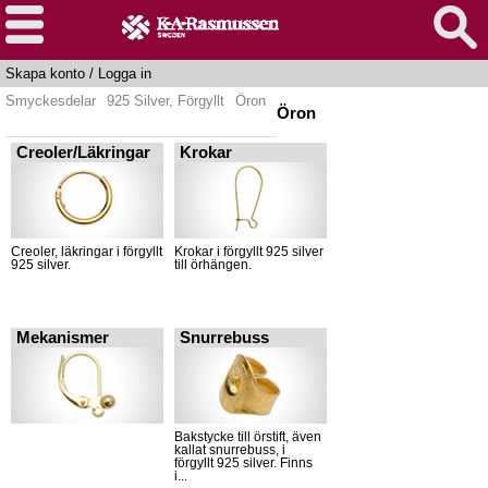
Skapa konto
/
Logga in
Smyckesdelar
925 Silver, Förgyllt
Öron
Öron
Creoler/Läkringar
Krokar
Creoler, läkringar i förgyllt
Krokar i förgyllt 925 silver
925 silver.
till örhängen.
Mekanismer
Snurrebuss
Bakstycke till örstift, även
kallat snurrebuss, i
förgyllt 925 silver. Finns
i...