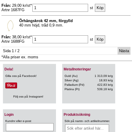
Från:
29,00 kr/st*
st
Artnr 1687FG
Örhängskrok 42 mm, förgylld
40 mm höjd, tråd 0,9 mm.
Från:
38,00 kr/st*
st
Artnr 1688FG
Sida 1 / 2
Nästa
*Alla priser ex. moms
Dela!
Metallnoteringar
Gilla oss på Facebook!
Guld (Au)
1 313,09 kr/g
Silver (Ag)
18,93 kr/g
Palladium (Pd)
422,83 kr/g
Platina (Pt)
539,18 kr/g
Följ oss på Instagram!
Login
Produktsökning
Kundnr eller e-post
Sök på namn- och artikelnummer.