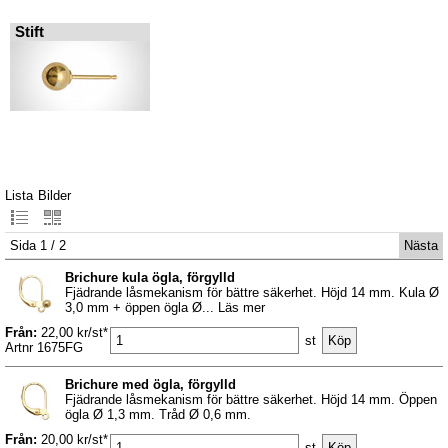
Stift
Lista
Bilder
Sida 1 / 2
Nästa
Brichure kula ögla, förgylld
Fjädrande låsmekanism för bättre säkerhet. Höjd 14 mm. Kula Ø
3,0 mm + öppen ögla Ø... Läs mer
Från:
22,00 kr/st*
st
Artnr 1675FG
Brichure med ögla, förgylld
Fjädrande låsmekanism för bättre säkerhet. Höjd 14 mm. Öppen
ögla Ø 1,3 mm. Tråd Ø 0,6 mm.
Från:
20,00 kr/st*
st