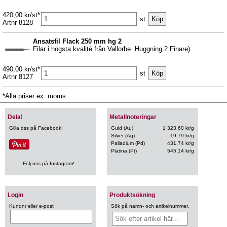
420,00 kr/st*
st
Artnr 8128
Ansatsfil Flack 250 mm hg 2
Filar i högsta kvalité från Vallorbe. Huggning 2 Finare).
490,00 kr/st*
st
Artnr 8127
*Alla priser ex. moms
Dela!
Metallnoteringar
Gilla oss på Facebook!
Guld (Au)
1 323,60 kr/g
Silver (Ag)
19,79 kr/g
Palladium (Pd)
431,74 kr/g
Platina (Pt)
545,14 kr/g
Följ oss på Instagram!
Login
Produktsökning
Kundnr eller e-post
Sök på namn- och artikelnummer.