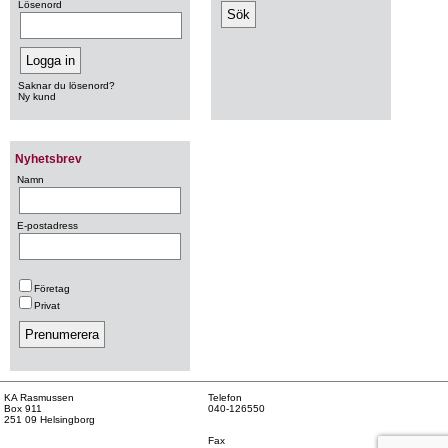
Lösenord
Saknar du lösenord?
Ny kund
Nyhetsbrev
Namn
E-postadress
Företag
Privat
KA Rasmussen
Telefon
Box 911
040-126550
251 09 Helsingborg
Fax