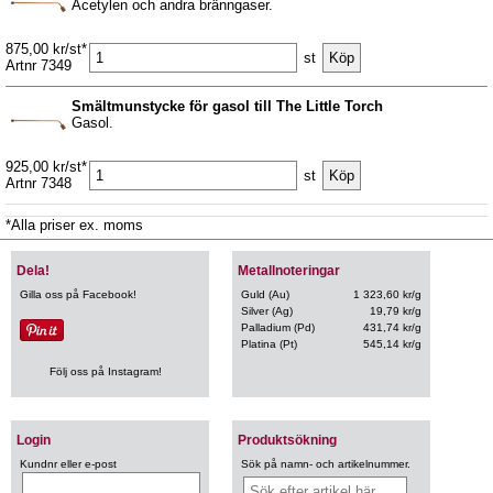
Acetylen och andra bränngaser.
875,00 kr/st*
st
Artnr 7349
Smältmunstycke för gasol till The Little Torch
Gasol.
925,00 kr/st*
st
Artnr 7348
*Alla priser ex. moms
Dela!
Metallnoteringar
Gilla oss på Facebook!
Guld (Au)
1 323,60 kr/g
Silver (Ag)
19,79 kr/g
Palladium (Pd)
431,74 kr/g
Platina (Pt)
545,14 kr/g
Följ oss på Instagram!
Login
Produktsökning
Kundnr eller e-post
Sök på namn- och artikelnummer.