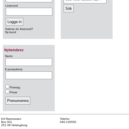
Lösenord
Saknar du lösenord?
Ny kund
Nyhetsbrev
Namn
E-postadress
Företag
Privat
KA Rasmussen
Telefon
Box 911
040-126550
251 09 Helsingborg