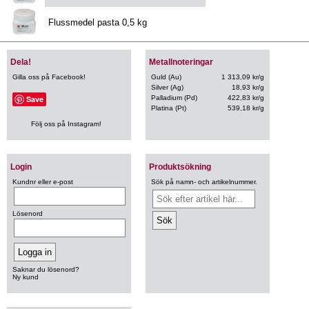
Flussmedel pasta 0,5 kg
Dela!
Metallnoteringar
Gilla oss på Facebook!
Guld (Au)
1 313,09 kr/g
Silver (Ag)
18,93 kr/g
Save
Palladium (Pd)
422,83 kr/g
Platina (Pt)
539,18 kr/g
Följ oss på Instagram!
Login
Produktsökning
Kundnr eller e-post
Sök på namn- och artikelnummer.
Lösenord
Saknar du lösenord?
Ny kund