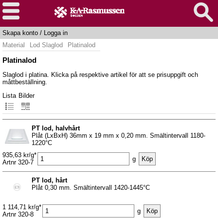
Skapa konto
/
Logga in
Material
Lod Slaglod
Platinalod
Platinalod
Slaglod i platina. Klicka på respektive artikel för att se prisuppgift och
måttbeställning.
Lista
Bilder
PT lod, halvhårt
Plåt (LxBxH) 36mm x 19 mm x 0,20 mm. Smältintervall 1180-
1220°C
935,63 kr/g*
g
Artnr 320-7
PT lod, hårt
Plåt 0,30 mm. Smältintervall 1420-1445°C
1 114,71 kr/g*
g
Artnr 320-8