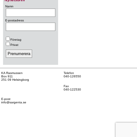
Namn
E-postadress
Företag
Privat
KA Rasmussen
Telefon
Box 911
040-126550
251 09 Helsingborg
Fax
040-122530
E-post
info@sargenta.se