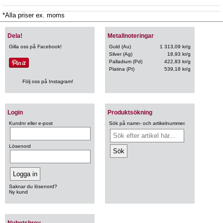
*Alla priser ex. moms
Dela!
Metallnoteringar
Gilla oss på Facebook!
Guld (Au)
1 313,09 kr/g
Silver (Ag)
18,93 kr/g
Palladium (Pd)
422,83 kr/g
Platina (Pt)
539,18 kr/g
Följ oss på Instagram!
Login
Produktsökning
Kundnr eller e-post
Sök på namn- och artikelnummer.
Lösenord
Saknar du lösenord?
Ny kund
Nyhetsbrev