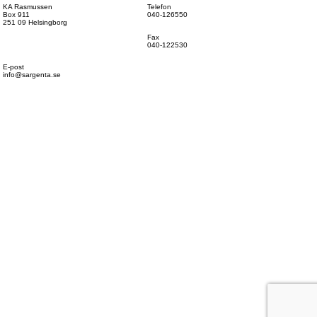
KA Rasmussen
Telefon
Box 911
040-126550
251 09 Helsingborg
Fax
040-122530
E-post
info@sargenta.se