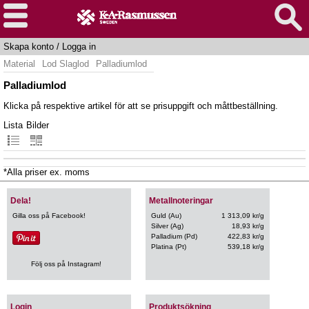
Skapa konto
/
Logga in
Material
Lod Slaglod
Palladiumlod
Palladiumlod
Klicka på respektive artikel för att se prisuppgift och måttbeställning.
Lista
Bilder
*Alla priser ex. moms
Dela!
Metallnoteringar
Gilla oss på Facebook!
Guld (Au)
1 313,09 kr/g
Silver (Ag)
18,93 kr/g
Palladium (Pd)
422,83 kr/g
Platina (Pt)
539,18 kr/g
Följ oss på Instagram!
Login
Produktsökning