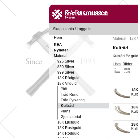
Skapa konto
/
Logga in
Hem
Material
18K 
REA
Kultråd
Nyheter
Material
Kultråd för gul
925 Silver
Lista
Bilder
830 Silver
999 Silver
18K Rödguld
18K Vitguld
Plåt
18K
Kult
Tråd Rund
Tråd Fyrkantig
Kultråd
18K
Plans
Kult
Gjutmaterial
18K Ljusguld
18K
18K Roséguld
Kult
14K Rödguld