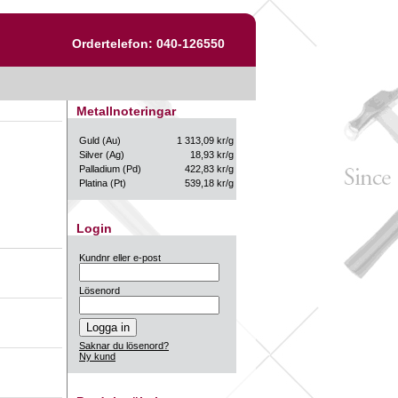
Ordertelefon: 040-126550
Metallnoteringar
Guld (Au)
1 313,09 kr/g
Silver (Ag)
18,93 kr/g
Palladium (Pd)
422,83 kr/g
Platina (Pt)
539,18 kr/g
Login
Kundnr eller e-post
Lösenord
Saknar du lösenord?
Ny kund