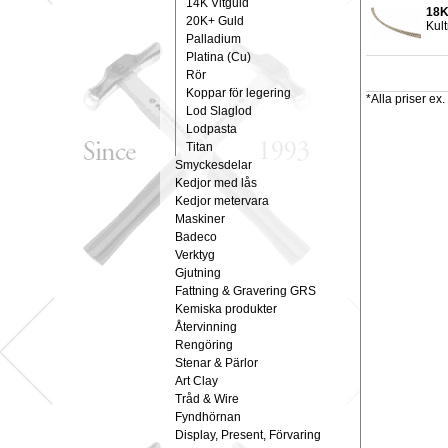
14K Vitguld
18K
20K+ Guld
Kult
Palladium
Platina (Cu)
Rör
Koppar för legering
*Alla priser e
Lod Slaglod
Lodpasta
Titan
Smyckesdelar
Kedjor med lås
Kedjor metervara
Maskiner
Badeco
Verktyg
Gjutning
Fattning & Gravering GRS
Kemiska produkter
Återvinning
Rengöring
Stenar & Pärlor
Art Clay
Tråd & Wire
Fyndhörnan
Display, Present, Förvaring