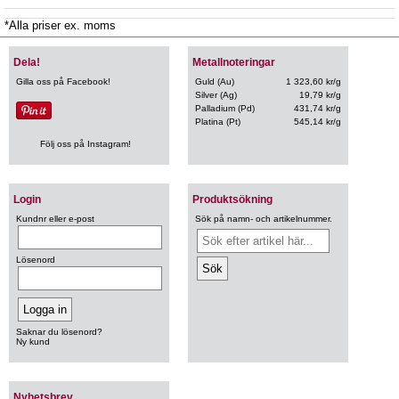
*Alla priser ex. moms
Dela!
Metallnoteringar
Gilla oss på Facebook!
Guld (Au)
1 323,60 kr/g
Silver (Ag)
19,79 kr/g
Palladium (Pd)
431,74 kr/g
Platina (Pt)
545,14 kr/g
Följ oss på Instagram!
Login
Produktsökning
Kundnr eller e-post
Sök på namn- och artikelnummer.
Lösenord
Saknar du lösenord?
Ny kund
Nyhetsbrev