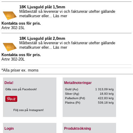
18K Ljusguld plåt 1,5mm
Måtbeställ så levererar vi och fakturerar utefter gällande
metallkurser eller... Läs mer
Kontakta oss för pris.
Artnr 302-15L
18K Ljusguld plåt 2,0mm
Måtbeställ så levererar vi och fakturerar utefter gällande
metallkurser eller... Läs mer
Kontakta oss för pris.
Artnr 302-20L
*Alla priser ex. moms
Dela!
Metallnoteringar
Gilla oss på Facebook!
Guld (Au)
1 313,09 kr/g
Silver (Ag)
18,93 kr/g
Palladium (Pd)
422,83 kr/g
Platina (Pt)
539,18 kr/g
Följ oss på Instagram!
Login
Produktsökning