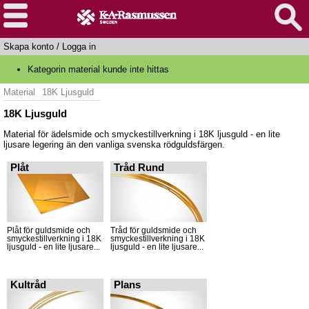
Skapa konto
/
Logga in
Kategorin material kunde inte hittas
Material
18K Ljusguld
18K Ljusguld
Material för ädelsmide och smyckestillverkning i 18K ljusguld - en lite
ljusare legering än den vanliga svenska rödguldsfärgen.
Plåt
Tråd Rund
Plåt för guldsmide och
Tråd för guldsmide och
smyckestillverkning i 18K
smyckestillverkning i 18K
ljusguld - en lite ljusare...
ljusguld - en lite ljusare...
Kultråd
Plans