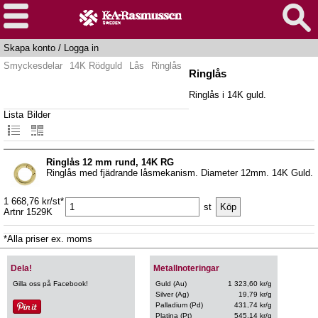
Skapa konto
/
Logga in
Smyckesdelar
14K Rödguld
Lås
Ringlås
Ringlås
Ringlås i 14K guld.
Lista
Bilder
Ringlås 12 mm rund, 14K RG
Ringlås med fjädrande låsmekanism. Diameter 12mm. 14K Guld.
1 668,76 kr/st*
st
Artnr 1529K
*Alla priser ex. moms
Dela!
Metallnoteringar
Gilla oss på Facebook!
Guld (Au)
1 323,60 kr/g
Silver (Ag)
19,79 kr/g
Palladium (Pd)
431,74 kr/g
Platina (Pt)
545,14 kr/g