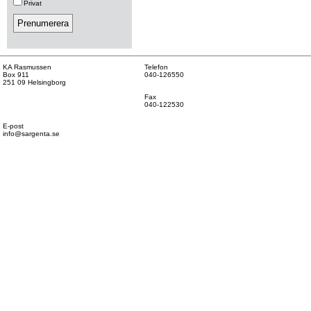
Privat
KA Rasmussen
Telefon
Box 911
040-126550
251 09 Helsingborg
Fax
040-122530
E-post
info@sargenta.se