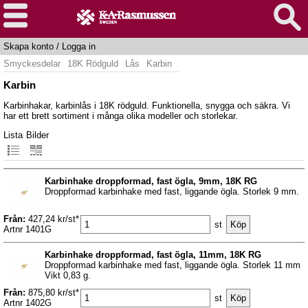
Skapa konto
/
Logga in
Smyckesdelar
18K Rödguld
Lås
Karbin
Karbin
Karbinhakar, karbinlås i 18K rödguld. Funktionella, snygga och säkra. Vi
har ett brett sortiment i många olika modeller och storlekar.
Lista
Bilder
Karbinhake droppformad, fast ögla, 9mm, 18K RG
Droppformad karbinhake med fast, liggande ögla. Storlek 9 mm.
Från:
427,24 kr/st*
st
Artnr 1401G
Karbinhake droppformad, fast ögla, 11mm, 18K RG
Droppformad karbinhake med fast, liggande ögla. Storlek 11 mm
Vikt 0,83 g.
Från:
875,80 kr/st*
st
Artnr 1402G