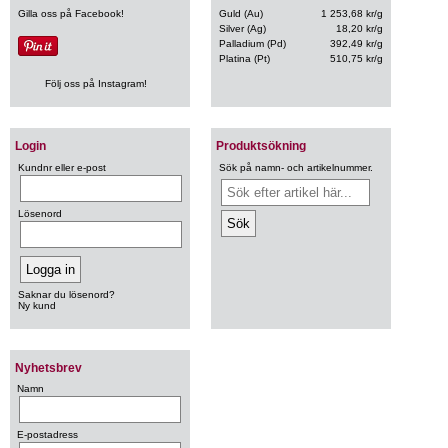
Gilla oss på Facebook!
Guld (Au)
1 253,68 kr/g
Silver (Ag)
18,20 kr/g
Palladium (Pd)
392,49 kr/g
Platina (Pt)
510,75 kr/g
Följ oss på Instagram!
Login
Produktsökning
Kundnr eller e-post
Sök på namn- och artikelnummer.
Lösenord
Saknar du lösenord?
Ny kund
Nyhetsbrev
Namn
E-postadress