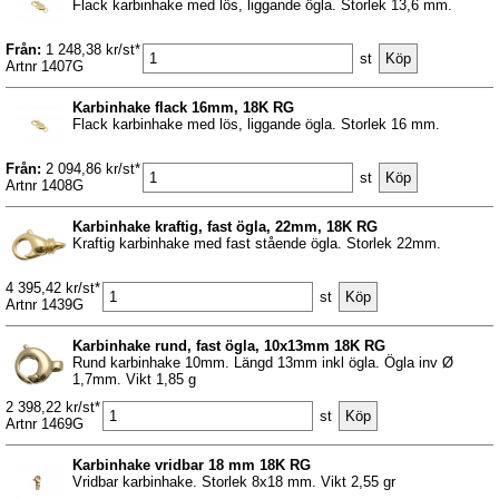
Flack karbinhake med lös, liggande ögla. Storlek 13,6 mm.
Från:
1 248,38 kr/st*
st
Artnr 1407G
Karbinhake flack 16mm, 18K RG
Flack karbinhake med lös, liggande ögla. Storlek 16 mm.
Från:
2 094,86 kr/st*
st
Artnr 1408G
Karbinhake kraftig, fast ögla, 22mm, 18K RG
Kraftig karbinhake med fast stående ögla. Storlek 22mm.
4 395,42 kr/st*
st
Artnr 1439G
Karbinhake rund, fast ögla, 10x13mm 18K RG
Rund karbinhake 10mm. Längd 13mm inkl ögla. Ögla inv Ø
1,7mm. Vikt 1,85 g
2 398,22 kr/st*
st
Artnr 1469G
Karbinhake vridbar 18 mm 18K RG
Vridbar karbinhake. Storlek 8x18 mm. Vikt 2,55 gr