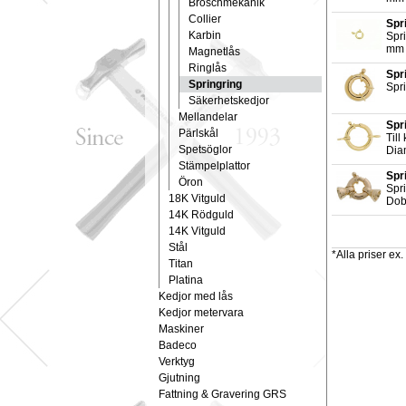
Broschmekanik
Collier
Spr
Karbin
Spri
mm 
Magnetlås
Ringlås
Spr
Springring
Spri
Säkerhetskedjor
Mellandelar
Spr
Pärlskål
Till
Spetsöglor
Dia
Stämpelplattor
Spr
Öron
Spr
18K Vitguld
Dobb
14K Rödguld
14K Vitguld
Stål
*Alla priser e
Titan
Platina
Kedjor med lås
Kedjor metervara
Maskiner
Badeco
Verktyg
Gjutning
Fattning & Gravering GRS