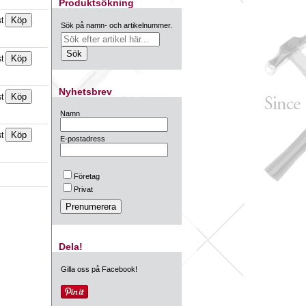
Produktsökning
st
Sök på namn- och artikelnummer.
st
Nyhetsbrev
st
Namn
st
E-postadress
Företag
Privat
Dela!
Gilla oss på Facebook!