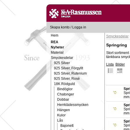
Skapa konto
/
Logga in
Hem
Smyckesdelar
REA
Springring
Nyheter
Material
Stort sortiment
tänkbara smyc
Smyckesdelar
925 Silver
Lista
Bilder
925 Silver, Förgyllt
925 Silver, Rutenium
925 Silver, Rosé
18K Rödguld
Spr
Bindöglor
Spri
Chatonger
mm
Dobbar
Herrklädessmycken
Spr
Spri
Hängen
mm 
Kulor
Lås
Spr
Spri
Bajonett
mm 