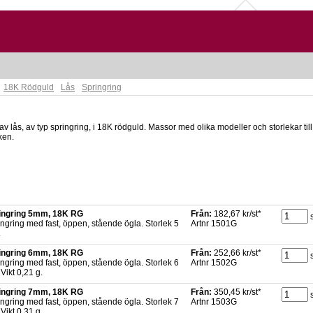
18K Rödguld
Lås
Springring
 av lås, av typ springring, i 18K rödguld. Massor med olika modeller och storlekar till
ken.
ingring 5mm, 18K RG
Från:
182,67 kr/st*
ngring med fast, öppen, stående ögla. Storlek 5
Artnr 1501G
.
ingring 6mm, 18K RG
Från:
252,66 kr/st*
ngring med fast, öppen, stående ögla. Storlek 6
Artnr 1502G
Vikt 0,21 g.
ingring 7mm, 18K RG
Från:
350,45 kr/st*
ngring med fast, öppen, stående ögla. Storlek 7
Artnr 1503G
Vikt 0,31 g.