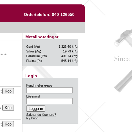
Ordertelefon: 040-126550
Metallnoteringar
Guld (Au)
1 323,60 kr/g
Silver (Ag)
19,79 kr/g
 alla
Palladium (Pd)
431,74 kr/g
Platina (Pt)
545,14 kr/g
Login
Kundnr eller e-post
st
Lösenord
st
Saknar du lösenord?
Ny kund
st