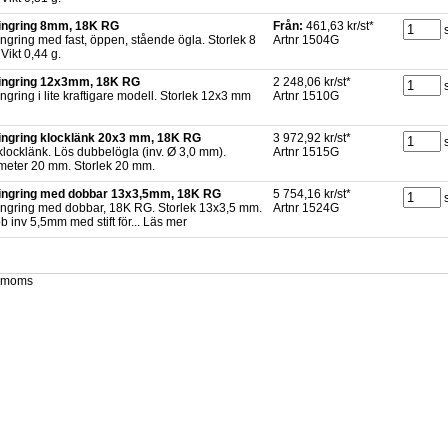
ingring 8mm, 18K RG
Från:
461,63 kr/st*
ngring med fast, öppen, stående ögla. Storlek 8
Artnr 1504G
Vikt 0,44 g.
ingring 12x3mm, 18K RG
2 248,06 kr/st*
ngring i lite kraftigare modell. Storlek 12x3 mm
Artnr 1510G
ingring klocklänk 20x3 mm, 18K RG
3 972,92 kr/st*
 klocklänk. Lös dubbelögla (inv. Ø 3,0 mm).
Artnr 1515G
meter 20 mm. Storlek 20 mm.
ingring med dobbar 13x3,5mm, 18K RG
5 754,16 kr/st*
ingring med dobbar, 18K RG. Storlek 13x3,5 mm.
Artnr 1524G
 inv 5,5mm med stift för... Läs mer
x. moms