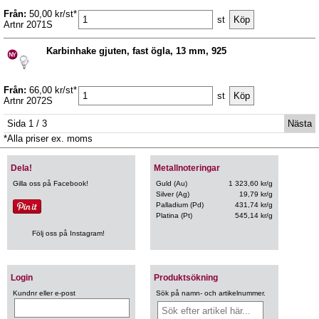
Från:
50,00 kr/st*
st
Artnr 2071S
Karbinhake gjuten, fast ögla, 13 mm, 925
Från:
66,00 kr/st*
st
Artnr 2072S
Sida 1 / 3
Nästa
*Alla priser ex. moms
Dela!
Metallnoteringar
Gilla oss på Facebook!
Guld (Au)
1 323,60 kr/g
Silver (Ag)
19,79 kr/g
Palladium (Pd)
431,74 kr/g
Platina (Pt)
545,14 kr/g
Följ oss på Instagram!
Login
Produktsökning
Kundnr eller e-post
Sök på namn- och artikelnummer.