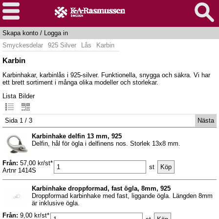
Skapa konto
/
Logga in
Smyckesdelar
925 Silver
Lås
Karbin
Karbin
Karbinhakar, karbinlås i 925-silver. Funktionella, snygga och säkra. Vi har
ett brett sortiment i många olika modeller och storlekar.
Lista
Bilder
Sida 1 / 3
Nästa
Karbinhake delfin 13 mm, 925
Delfin, hål för ögla i delfinens nos. Storlek 13x8 mm.
Från:
57,00 kr/st*
st
Artnr 1414S
Karbinhake droppformad, fast ögla, 8mm, 925
Droppformad karbinhake med fast, liggande ögla. Längden 8mm
är inklusive ögla.
Från:
9,00 kr/st*