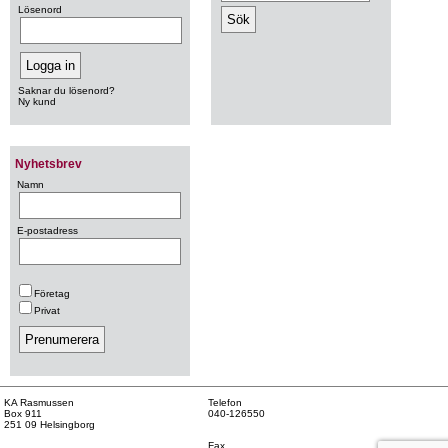
Lösenord
Saknar du lösenord?
Ny kund
Nyhetsbrev
Namn
E-postadress
Företag
Privat
KA Rasmussen
Telefon
Box 911
040-126550
251 09 Helsingborg
Fax