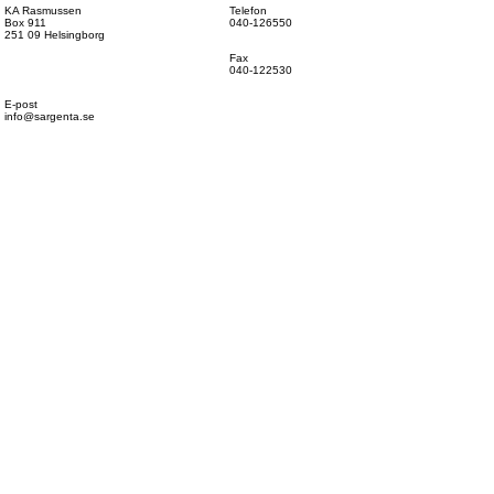
KA Rasmussen
Telefon
Box 911
040-126550
251 09 Helsingborg
Fax
040-122530
E-post
info@sargenta.se