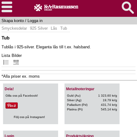
Skapa konto
/
Logga in
Smyckesdelar
925 Silver
Lås
Tub
Tub
Tublås i 925-silver. Eleganta lås till t.ex. halsband.
Lista
Bilder
*Alla priser ex. moms
Dela!
Metallnoteringar
Gilla oss på Facebook!
Guld (Au)
1 323,60 kr/g
Silver (Ag)
19,79 kr/g
Palladium (Pd)
431,74 kr/g
Platina (Pt)
545,14 kr/g
Följ oss på Instagram!
Login
Produktsökning