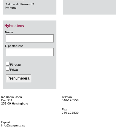
Saknar du lösenord?
Ny kund
Nyhetsbrev
Namn
E-postadress
Företag
Privat
KA Rasmussen
Telefon
Box 911
040-126550
251 09 Helsingborg
Fax
040-122530
E-post
info@sargenta.se