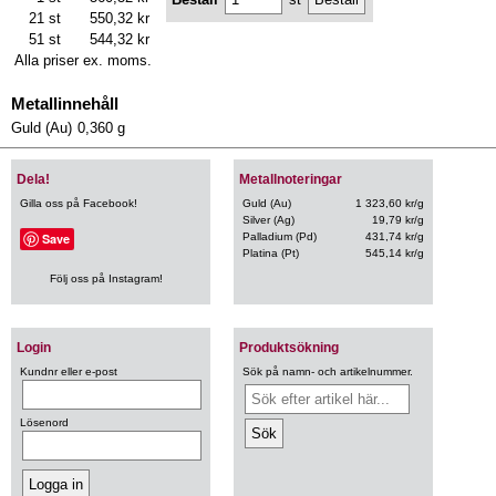
21 st
550,32 kr
51 st
544,32 kr
Alla priser ex. moms.
Metallinnehåll
Guld (Au)
0,360 g
Dela!
Metallnoteringar
Gilla oss på Facebook!
Guld (Au)
1 323,60 kr/g
Silver (Ag)
19,79 kr/g
Save
Palladium (Pd)
431,74 kr/g
Platina (Pt)
545,14 kr/g
Följ oss på Instagram!
Login
Produktsökning
Kundnr eller e-post
Sök på namn- och artikelnummer.
Lösenord