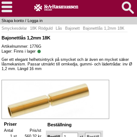
Skapa konto
/
Logga in
Smyckesdelar
18K Rödguld
Lås
Bajonett
Bajonettlås 1,2mm 18K
Bajonettlås 1,2mm 18K
Artikelnummer: 1776G
Lager:
Finns i lager
Ger ett elegant helhetsintryck på smycket och är även en mycket säker
låsmekanism. Passar utmärkt till ormkedja, gummi- och lädertrådar. inv Ø
1,2 mm. Längd 16 mm
Priser
Beställning
Antal
Pris/st
1 st
560,32 kr
Beställ
st