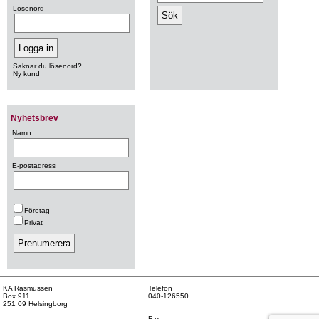
Lösenord
Saknar du lösenord?
Ny kund
Nyhetsbrev
Namn
E-postadress
Företag
Privat
KA Rasmussen
Telefon
Box 911
040-126550
251 09 Helsingborg
Fax