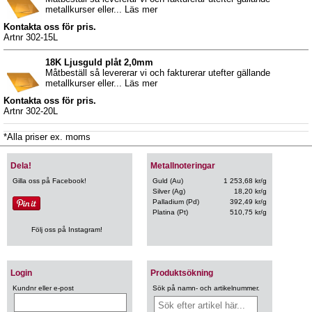
metallkurser eller... Läs mer
Kontakta oss för pris.
Artnr 302-15L
18K Ljusguld plåt 2,0mm
Måtbeställ så levererar vi och fakturerar utefter gällande
metallkurser eller... Läs mer
Kontakta oss för pris.
Artnr 302-20L
*Alla priser ex. moms
Dela!
Metallnoteringar
Gilla oss på Facebook!
Guld (Au)
1 253,68 kr/g
Silver (Ag)
18,20 kr/g
Palladium (Pd)
392,49 kr/g
Platina (Pt)
510,75 kr/g
Följ oss på Instagram!
Login
Produktsökning
Kundnr eller e-post
Sök på namn- och artikelnummer.