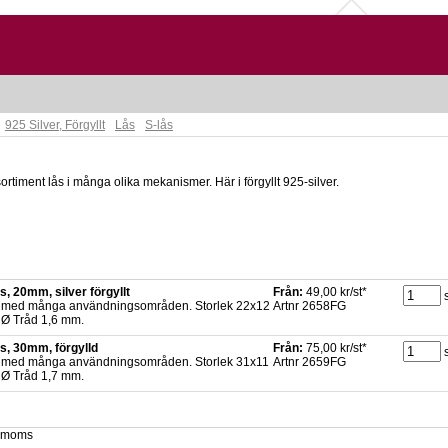
925 Silver, Förgyllt
Lås
S-lås
 sortiment lås i många olika mekanismer. Här i förgyllt 925-silver.
s, 20mm, silver förgyllt
Från:
49,00 kr/st*
 med många användningsområden. Storlek 22x12
Artnr 2658FG
Ø Tråd 1,6 mm.
ås, 30mm, förgylld
Från:
75,00 kr/st*
 med många användningsområden. Storlek 31x11
Artnr 2659FG
Ø Tråd 1,7 mm.
x. moms