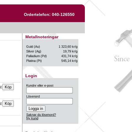
Ordertelefon: 040-126550
Metallnoteringar
Guld (Au)
1 323,60 kr/g
Silver (Ag)
19,79 kr/g
Palladium (Pd)
431,74 kr/g
Platina (Pt)
545,14 kr/g
Login
Kundnr eller e-post
st
Lösenord
st
Saknar du lösenord?
Ny kund