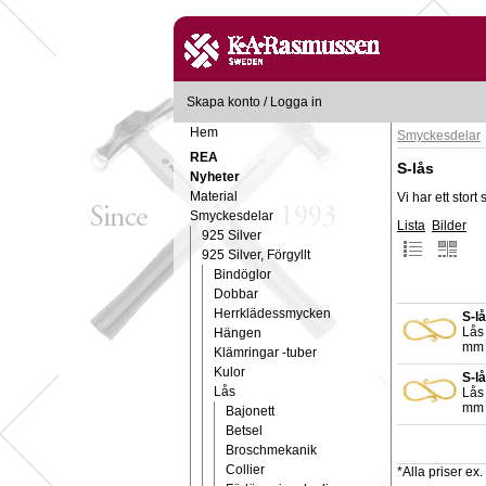
Skapa konto
/
Logga in
Hem
Smyckesdelar
REA
S-lås
Nyheter
Material
Vi har ett stort
Smyckesdelar
Lista
Bilder
925 Silver
925 Silver, Förgyllt
Bindöglor
Dobbar
Herrklädessmycken
S-lå
Lås
Hängen
mm 
Klämringar -tuber
Kulor
S-l
Lås
Lås
mm 
Bajonett
Betsel
Broschmekanik
Collier
*Alla priser e