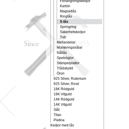
Förlängningskedjor
Karbin
Magnetlås
Ringlås
S-lås
Springring
Säkerhetskedjor
Tub
Mellandelar
Monteringsnålar
Nållås
Spetsöglor
Stämpelplattor
Trådskydd
Öron
925 Silver, Rutenium
925 Silver, Rosé
18K Rödguld
18K Vitguld
14K Rödguld
14K Vitguld
Stål
Titan
Platina
Kedjor med lås