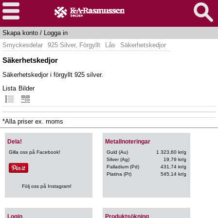
Skapa konto
/
Logga in
Smyckesdelar
925 Silver, Förgyllt
Lås
Säkerhetskedjor
Säkerhetskedjor
Säkerhetskedjor i förgyllt 925 silver.
Lista
Bilder
*Alla priser ex. moms
Dela!
Metallnoteringar
Gilla oss på Facebook!
Guld (Au)
1 323,60 kr/g
Silver (Ag)
19,79 kr/g
Palladium (Pd)
431,74 kr/g
Platina (Pt)
545,14 kr/g
Följ oss på Instagram!
Login
Produktsökning