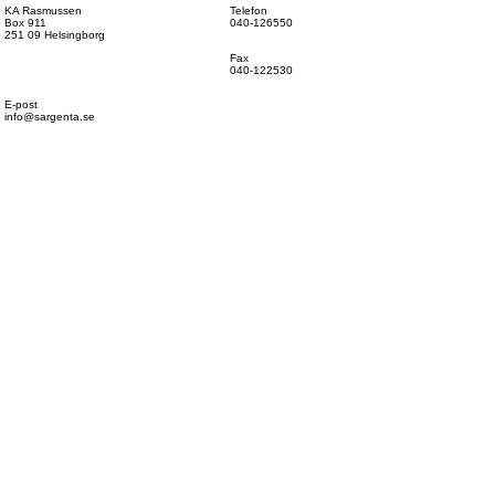
KA Rasmussen
Telefon
Box 911
040-126550
251 09 Helsingborg
Fax
040-122530
E-post
info@sargenta.se